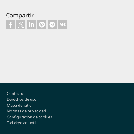
Compartir
Footer
Contacto
Derechos de uso
Mapa del sitio
Normas de privacidad
Configuración de cookies
T-xi xkye aqꞌuntl