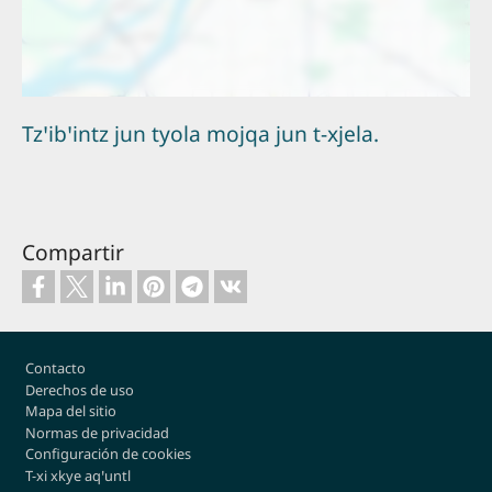
Tzꞌibꞌintz jun tyola mojqa jun t-xjela.
Compartir
Footer
Contacto
Derechos de uso
Mapa del sitio
Normas de privacidad
Configuración de cookies
T-xi xkye aqꞌuntl