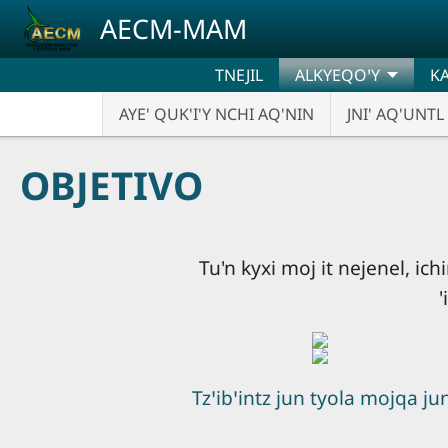
Pasar al contenido principal
AECM-MAM
TNEJIL
ALKYEQOꞌY
KA
AYE' QUK'I'Y NCHI AQ'NIN
JNI' AQ'UNTL 
OBJETIVO
Tu'n kyxi moj it nejenel, ichin
'
Tzꞌibꞌintz jun tyola mojqa jun