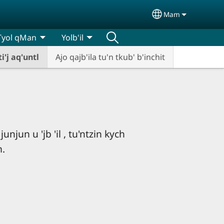
Mam
Select your lan
Tyol qMan
Yolb'il
i'j aq'untl
Ajo qajb'ila tu'n tkub' b'inchit
junjun u 'jb 'il , tu'ntzin kych
m.