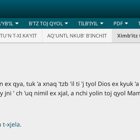
ꞌYBꞌIL
B'TZ TOJ QYOL
TILBꞌIYIL
PDF
TU'N T-XI KA'YIT
AQ'UNTL NKUB' B'INCHIT
Ximb'itz t
 ex qya, tuk 'a xnaq 'tzb 'il ti 'j tyol Dios ex kyuk 'a 
iy jni ' ch 'uq nimil ex xjal, a nchi yolin toj qyol Ma
 t-xjela.