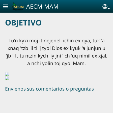
Pasar al contenido principal
AECM-MAM
Se
OBJETIVO
Tu'n kyxi moj it nejenel, ichin ex qya, tuk 'a
xnaq 'tzb 'il ti 'j tyol Dios ex kyuk 'a junjun u
'jb 'il , tu'ntzin kych 'iy jni ' ch 'uq nimil ex xjal,
a nchi yolin toj qyol Mam.
Envíenos sus comentarios o preguntas