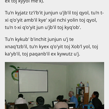
ex toj kyyol me'x).
Tu'n kyjatz tz'i'b'it junjun u'jb'il toj qyol, tu'n t-
xi q'o'yit amb'il kye' xjal nchi yolin toj qyol,
tu'n t-xi q'o'yit jun u'jb'il toj kyq'ob'.
Tu'n kykub' b'inchit junjun u'j te
xnaq'tzb'il, tu'n kyex q'o'yit toj Xob'l yol, toj
ka'yb'il, toj paqanb'il ex kywutz u'j.