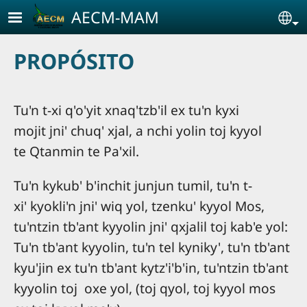
Pasar al contenido principal
AECM-MAM
Se
PROPÓSITO
Tu'n t-xi q'o'yit xnaq'tzb'il ex tu'n kyxi
mojit jni' chuq' xjal, a nchi yolin toj kyyol
te Qtanmin te Pa'xil.
Tu'n kykub' b'inchit junjun tumil, tu'n t-
xi' kyokli'n jni' wiq yol, tzenku' kyyol Mos,
tu'ntzin tb'ant kyyolin jni' qxjalil toj kab'e yol:
Tu'n tb'ant kyyolin, tu'n tel kyniky', tu'n tb'ant
kyu'jin ex tu'n tb'ant kytz'i'b'in, tu'ntzin tb'ant
kyyolin toj oxe yol, (toj qyol, toj kyyol mos