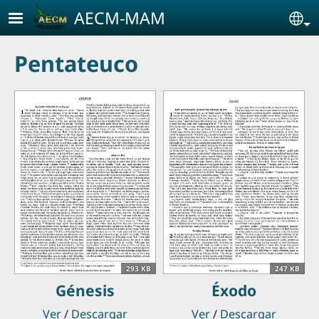
Pasar al contenido principal
AECM-MAM
Se
Pentateuco
293 KB
247 KB
Génesis
Éxodo
Ver
/
Descargar
Ver
/
Descargar