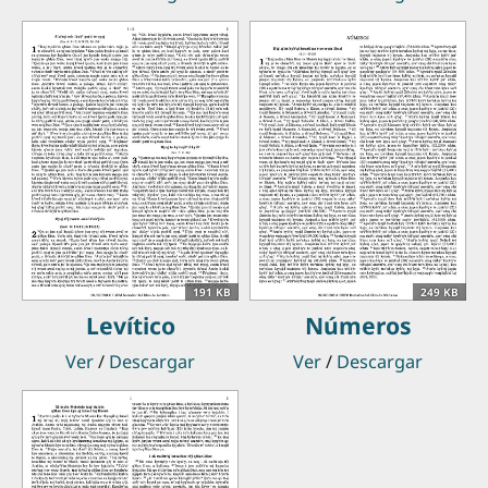
191 KB
249 KB
Levítico
Números
Ver
/
Descargar
Ver
/
Descargar